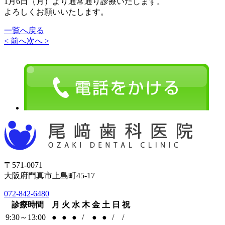
1月6日（月）より通常通り診療いたします。
よろしくお願いいたします。
一覧へ戻る
< 前へ
次へ >
〒571-0071
大阪府門真市上島町45-17
072-842-6480
診療時間
月
火
水
木
金
土
日
祝
9:30～13:00
●
●
●
/
●
●
/
/