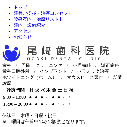
トップ
院長ご挨拶・治療コンセプト
診療案内【治療リスト】
院内・設備紹介
アクセス
お知らせ
歯科 / 予防・クリーニング / 小児歯科 / 矯正歯科
歯科口腔外科 / インプラント / セラミック治療
ホワイトニング（ホーム） / マウスピース製作 / 訪問
診療
診療時間
月
火
水
木
金
土
日
祝
9:30～13:00
●
●
●
/
●
●
/
/
15:00～20:00
●
●
●
/
●
/
/
/
休診日：木曜・日曜・祝日
※土曜日は午前中のみの診察となります。